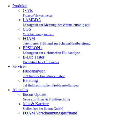
Produkte
Q-Vis
Prozess-Viskosimeter
LAMBDA
Laborgerät zur Messung der Wärmeleitfähigkeit
CGS
Verschäumungssensor
FOAM
patentierter Prüfstand zur Schaumölaufbereitung
EPSILON+
Laborgerät zur elektrischen Fluidanalyse
E-Lub Tester
Dielektrisches Tribometer
Services
Fluidanalysen
im Fluid- & Hochdruck-Labor
Beratung
bei fluidtechnischen Problemstellungen
Aktuelles
flucon Update
News aus Firma & Fluidforschung
Jobs & Karriere
Stellen bei der flucon GmbH
FOAM Verschäumungsprüfstand