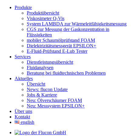
Produkte
Produktübersicht
Viskosimeter Q-Vis
System LAMBDA zur Wärmeleitfähigkeitsmessung
CGS zur Messung der Gaskonzentration in
Flüssigkeiten
mobiler Schaumölprüfstand FOAM
Dielektrizitätsmessgerät EPSILON+
E-Fluid-Prüfstand E-Lub Tester
Services
Dienstleistungsübersicht
Fluidanalysen
Beratung bei fluidtechnischen Problemen
Aktuelles
Übersicht
News: flucon Update
Jobs & Karriere
Neu: Ölverschäumer FOAM
Neu: Messsystem EPSILON+
Über uns
Kontakt
english