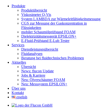
Produkte
Produktübersicht
Viskosimeter Q-Vis
System LAMBDA zur Wärmeleitfähigkeitsmessung
CGS zur Messung der Gaskonzentration in
Flüssigkeiten
mobiler Schaumölprüfstand FOAM
Dielektrizitätsmessgerät EPSILON+
E-Fluid-Prüfstand E-Lub Tester
Services
Dienstleistungsübersicht
Fluidanalysen
Beratung bei fluidtechnischen Problemen
Aktuelles
Übersicht
News: flucon Update
Jobs & Karriere
Neu: Ölverschäumer FOAM
Neu: Messsystem EPSILON+
Über uns
Kontakt
english