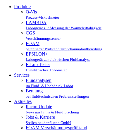
Produkte
Q-Vis
Prozess-Viskosimeter
LAMBDA
Laborgerät zur Messung der Wärmeleitfähigkeit
CGS
Verschäumungssensor
FOAM
patentierter Prüfstand zur Schaumölaufbereitung
EPSILON+
Laborgerät zur elektrischen Fluidanalyse
E-Lub Tester
Dielektrisches Tribometer
Services
Fluidanalysen
im Fluid- & Hochdruck-Labor
Beratung
bei fluidtechnischen Problemstellungen
Aktuelles
flucon Update
News aus Firma & Fluidforschung
Jobs & Karriere
Stellen bei der flucon GmbH
FOAM Verschäumungsprüfstand