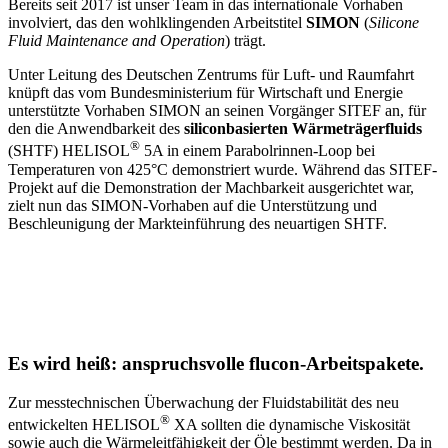
Bereits seit 2017 ist unser Team in das internationale Vorhaben
involviert, das den wohlklingenden Arbeitstitel
SIMON
(
Silicone
Fluid Maintenance and Operation
) trägt.
Unter Leitung des Deutschen Zentrums für Luft- und Raumfahrt
knüpft das vom Bundesministerium für Wirtschaft und Energie
unterstützte Vorhaben SIMON an seinen Vorgänger SITEF an, für
den die Anwendbarkeit des
siliconbasierten Wärmeträgerfluids
®
(SHTF) HELISOL
5A in einem Parabolrinnen-Loop bei
Temperaturen von 425°C demonstriert wurde. Während das SITEF-
Projekt auf die Demonstration der Machbarkeit ausgerichtet war,
zielt nun das SIMON-Vorhaben auf die Unterstützung und
Beschleunigung der Markteinführung des neuartigen SHTF.
Es wird heiß: anspruchsvolle flucon-Arbeitspakete.
Zur messtechnischen Überwachung der Fluidstabilität des neu
®
entwickelten HELISOL
XA sollten die dynamische Viskosität
sowie auch die Wärmeleitfähigkeit der Öle bestimmt werden. Da in