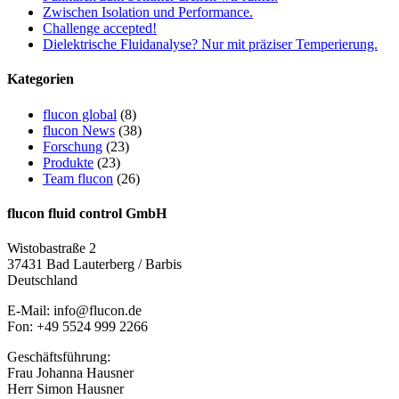
Zwischen Isolation und Performance.
Challenge accepted!
Dielektrische Fluidanalyse? Nur mit präziser Temperierung.
Kategorien
flucon global
(8)
flucon News
(38)
Forschung
(23)
Produkte
(23)
Team flucon
(26)
flucon fluid control GmbH
Wistobastraße 2
37431 Bad Lauterberg / Barbis
Deutschland
E-Mail: info@flucon.de
Fon: +49 5524 999 2266
Geschäftsführung:
Frau Johanna Hausner
Herr Simon Hausner