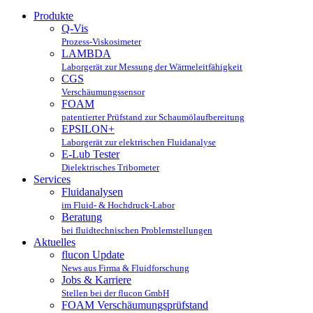
Produkte
Q-Vis
Prozess-Viskosimeter
LAMBDA
Laborgerät zur Messung der Wärmeleitfähigkeit
CGS
Verschäumungssensor
FOAM
patentierter Prüfstand zur Schaumölaufbereitung
EPSILON+
Laborgerät zur elektrischen Fluidanalyse
E-Lub Tester
Dielektrisches Tribometer
Services
Fluidanalysen
im Fluid- & Hochdruck-Labor
Beratung
bei fluidtechnischen Problemstellungen
Aktuelles
flucon Update
News aus Firma & Fluidforschung
Jobs & Karriere
Stellen bei der flucon GmbH
FOAM Verschäumungsprüfstand