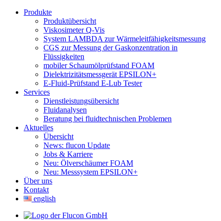
Produkte
Produktübersicht
Viskosimeter Q-Vis
System LAMBDA zur Wärmeleitfähigkeitsmessung
CGS zur Messung der Gaskonzentration in
Flüssigkeiten
mobiler Schaumölprüfstand FOAM
Dielektrizitätsmessgerät EPSILON+
E-Fluid-Prüfstand E-Lub Tester
Services
Dienstleistungsübersicht
Fluidanalysen
Beratung bei fluidtechnischen Problemen
Aktuelles
Übersicht
News: flucon Update
Jobs & Karriere
Neu: Ölverschäumer FOAM
Neu: Messsystem EPSILON+
Über uns
Kontakt
english