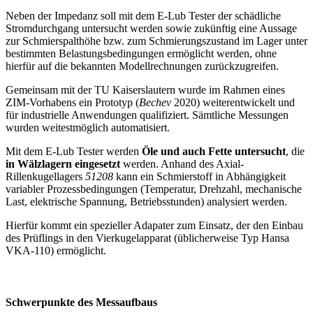
Neben der Impedanz soll mit dem E-Lub Tester der schädliche
Stromdurchgang untersucht werden sowie zukünftig eine Aussage
zur Schmierspalthöhe bzw. zum Schmierungszustand im Lager unter
bestimmten Belastungsbedingungen ermöglicht werden, ohne
hierfür auf die bekannten Modellrechnungen zurückzugreifen.
Gemeinsam mit der TU Kaiserslautern wurde im Rahmen eines
ZIM-Vorhabens ein Prototyp (
Bechev
2020) weiterentwickelt und
für industrielle Anwendungen qualifiziert. Sämtliche Messungen
wurden weitestmöglich automatisiert.
Mit dem E-Lub Tester werden
Öle und auch Fette untersucht
, die
in Wälzlagern eingesetzt
werden. Anhand des Axial-
Rillenkugellagers
51208
kann ein Schmierstoff in Abhängigkeit
variabler Prozessbedingungen (Temperatur, Drehzahl, mechanische
Last, elektrische Spannung, Betriebsstunden) analysiert werden.
Hierfür kommt ein spezieller Adapater zum Einsatz, der den Einbau
des Prüflings in den Vierkugelapparat (üblicherweise Typ Hansa
VKA-110) ermöglicht.
Schwerpunkte des Messaufbaus