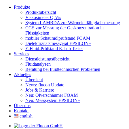
Produkte
Produktübersicht
Viskosimeter Q-Vis
System LAMBDA zur Wärmeleitfähigkeitsmessung
CGS zur Messung der Gaskonzentration in
Flüssigkeiten
mobiler Schaumölprüfstand FOAM
Dielektrizitätsmessgerät EPSILON+
E-Fluid-Prüfstand E-Lub Tester
Services
Dienstleistungsübersicht
Fluidanalysen
Beratung bei fluidtechnischen Problemen
Aktuelles
Übersicht
News: flucon Update
Jobs & Karriere
Neu: Ölverschäumer FOAM
Neu: Messsystem EPSILON+
Über uns
Kontakt
english