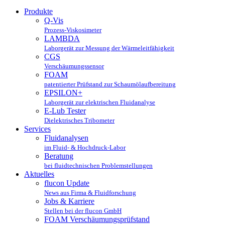
Produkte
Q-Vis
Prozess-Viskosimeter
LAMBDA
Laborgerät zur Messung der Wärmeleitfähigkeit
CGS
Verschäumungssensor
FOAM
patentierter Prüfstand zur Schaumölaufbereitung
EPSILON+
Laborgerät zur elektrischen Fluidanalyse
E-Lub Tester
Dielektrisches Tribometer
Services
Fluidanalysen
im Fluid- & Hochdruck-Labor
Beratung
bei fluidtechnischen Problemstellungen
Aktuelles
flucon Update
News aus Firma & Fluidforschung
Jobs & Karriere
Stellen bei der flucon GmbH
FOAM Verschäumungsprüfstand