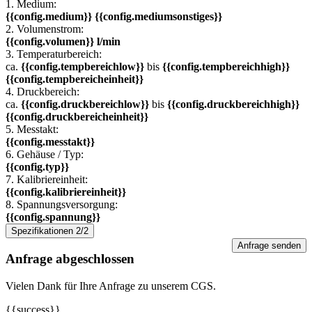
1. Medium:
{{config.medium}} {{config.mediumsonstiges}}
2. Volumenstrom:
{{config.volumen}} l/min
3. Temperaturbereich:
ca.
{{config.tempbereichlow}}
bis
{{config.tempbereichhigh}}
{{config.tempbereicheinheit}}
4. Druckbereich:
ca.
{{config.druckbereichlow}}
bis
{{config.druckbereichhigh}}
{{config.druckbereicheinheit}}
5. Messtakt:
{{config.messtakt}}
6. Gehäuse / Typ:
{{config.typ}}
7. Kalibriereinheit:
{{config.kalibriereinheit}}
8. Spannungsversorgung:
{{config.spannung}}
Spezifikationen 2/2
Anfrage senden
Anfrage abgeschlossen
Vielen Dank für Ihre Anfrage zu unserem CGS.
{{success}}