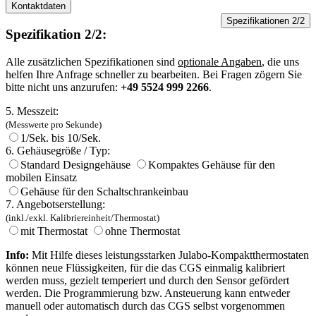
Kontaktdaten
Spezifikationen 2/2
Spezifikation 2/2:
Alle zusätzlichen Spezifikationen sind
optionale Angaben
, die uns
helfen Ihre Anfrage schneller zu bearbeiten. Bei Fragen zögern Sie
bitte nicht uns anzurufen:
+49 5524 999 2266
.
5. Messzeit:
(Messwerte pro Sekunde)
1/Sek. bis 10/Sek.
6. Gehäusegröße / Typ:
Standard Designgehäuse
Kompaktes Gehäuse für den
mobilen Einsatz
Gehäuse für den Schaltschrankeinbau
7. Angebotserstellung:
(inkl./exkl. Kalibriereinheit/Thermostat)
mit Thermostat
ohne Thermostat
Info:
Mit Hilfe dieses leistungsstarken Julabo-Kompaktthermostaten
können neue Flüssigkeiten, für die das CGS einmalig kalibriert
werden muss, gezielt temperiert und durch den Sensor gefördert
werden. Die Programmierung bzw. Ansteuerung kann entweder
manuell oder automatisch durch das CGS selbst vorgenommen