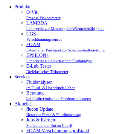
Produkte
Q-Vis
Prozess-Viskosimeter
LAMBDA
Laborgerät zur Messung der Wärmeleitfähigkeit
CGS
Verschäumungssensor
FOAM
patentierter Prüfstand zur Schaumölaufbereitung
EPSILON+
Laborgerät zur elektrischen Fluidanalyse
E-Lub Tester
Dielektrisches Tribometer
Services
Fluidanalysen
im Fluid- & Hochdruck-Labor
Beratung
bei fluidtechnischen Problemstellungen
Aktuelles
flucon Update
News aus Firma & Fluidforschung
Jobs & Karriere
Stellen bei der flucon GmbH
FOAM Verschäumungsprüfstand