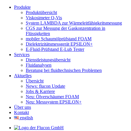
Produkte
Produktübersicht
Viskosimeter Q-Vis
System LAMBDA zur Wärmeleitfähigkeitsmessung
CGS zur Messung der Gaskonzentration in
Flüssigkeiten
mobiler Schaumölprüfstand FOAM
Dielektrizitätsmessgerät EPSILON+
E-Fluid-Prüfstand E-Lub Tester
Services
Dienstleistungsübersicht
Fluidanalysen
Beratung bei fluidtechnischen Problemen
Aktuelles
Übersicht
News: flucon Update
Jobs & Karriere
Neu: Ölverschäumer FOAM
Neu: Messsystem EPSILON+
Über uns
Kontakt
english